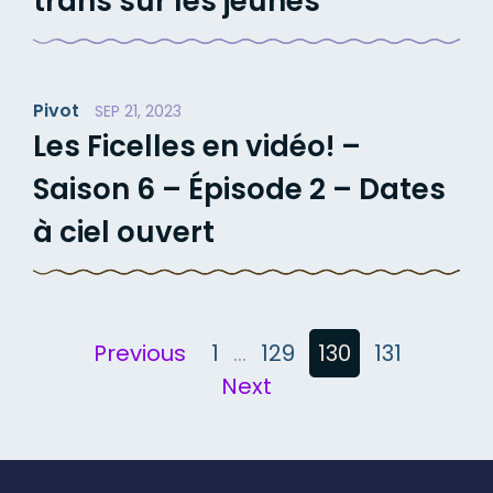
trans sur les jeunes
Pivot
SEP 21, 2023
Les Ficelles en vidéo! –
Saison 6 – Épisode 2 – Dates
à ciel ouvert
Posts
Previous
1
…
129
130
131
Next
pagination