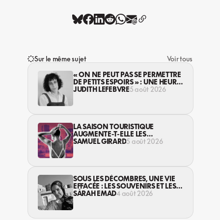
Sur le même sujet
Voir tous
« ON NE PEUT PAS SE PERMETTRE
DE PETITS ESPOIRS » : UNE HEURE
AVEC AVI LEWIS
JUDITH LEFEBVRE
5 août 2026
LA SAISON TOURISTIQUE
AUGMENTE-T-ELLE LES
VIOLENCES CONTRE LES
SAMUEL GIRARD
5 août 2026
TRAVAILLEUSES DU SEXE?
SOUS LES DÉCOMBRES, UNE VIE
EFFACÉE : LES SOUVENIRS ET LES
RÊVES PERDUS DES HABITANT·ES
SARAH EMAD
4 août 2026
DE GAZA