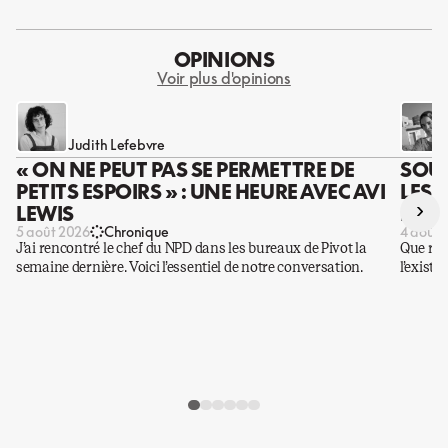
OPINIONS
Voir plus d'opinions
Judith Lefebvre
« ON NE PEUT PAS SE PERMETTRE DE
SOUS
PETITS ESPOIRS » : UNE HEURE AVEC AVI
LES 
›
LEWIS
DES 
5 août 2026
Chronique
4 août 
J’ai rencontré le chef du NPD dans les bureaux de Pivot la
Que rest
semaine dernière. Voici l’essentiel de notre conversation.
l’existe