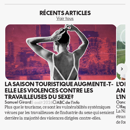
RÉCENTS ARTICLES
Voir tous
›
LA SAISON TOURISTIQUE AUGMENTE-T-
L’OR
ELLE LES VIOLENCES CONTRE LES
ANIS
TRAVAILLEUSES DU SEXE?
L’IN
Samuel Girard
Oona Ba
5 août 2026
ABC de l'info
Repo
Plus que le tourisme, ce sont les vulnérabilités systémiques
La Nati
vécues par les travailleuses de l’industrie du sexe qui seraient
étrangè
derrière la majorité des violences dirigées contre-elles.
de l’or.