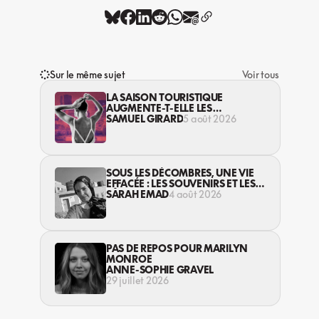
Sur le même sujet
Voir tous
LA SAISON TOURISTIQUE
AUGMENTE-T-ELLE LES
VIOLENCES CONTRE LES
SAMUEL GIRARD
5 août 2026
TRAVAILLEUSES DU SEXE?
SOUS LES DÉCOMBRES, UNE VIE
EFFACÉE : LES SOUVENIRS ET LES
RÊVES PERDUS DES HABITANT·ES
SARAH EMAD
4 août 2026
DE GAZA
PAS DE REPOS POUR MARILYN
MONROE
ANNE-SOPHIE GRAVEL
29 juillet 2026