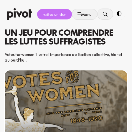
Aller
au
Faites un don
Menu
contenu
Bascule
UN JEU POUR COMPRENDRE
LES LUTTES SUFFRAGISTES
Votes for women illustre l’importance de l’action collective, hier et
aujourd’hui.