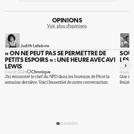
OPINIONS
Voir plus d'opinions
Judith Lefebvre
« ON NE PEUT PAS SE PERMETTRE DE
SOUS
PETITS ESPOIRS » : UNE HEURE AVEC AVI
LES 
›
LEWIS
DES 
5 août 2026
Chronique
4 août 
J’ai rencontré le chef du NPD dans les bureaux de Pivot la
Que rest
semaine dernière. Voici l’essentiel de notre conversation.
l’existe