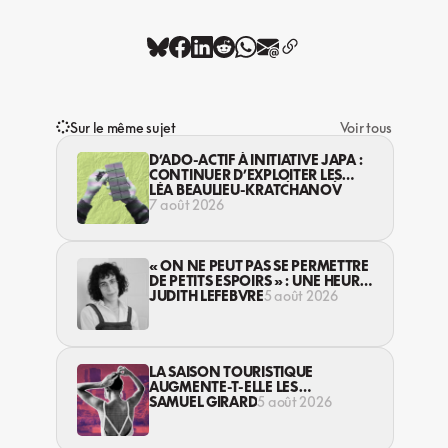
Sur le même sujet
Voir tous
D’ADO-ACTIF À INITIATIVE JAPA :
CONTINUER D’EXPLOITER LES
JEUNES… DANS LA LÉGALITÉ?
LÉA BEAULIEU-KRATCHANOV
7 août 2026
« ON NE PEUT PAS SE PERMETTRE
DE PETITS ESPOIRS » : UNE HEURE
AVEC AVI LEWIS
JUDITH LEFEBVRE
5 août 2026
LA SAISON TOURISTIQUE
AUGMENTE-T-ELLE LES
VIOLENCES CONTRE LES
SAMUEL GIRARD
5 août 2026
TRAVAILLEUSES DU SEXE?