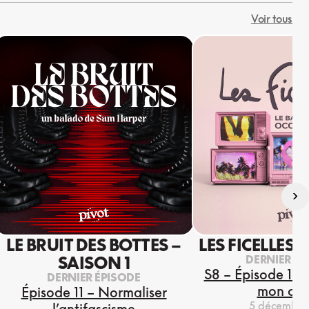
Voir tous
›
LE BRUIT DES BOTTES –
LES FICELLES 
DERNIER ÉP
SAISON 1
S8 – Épisode 13 
DERNIER ÉPISODE
mon coe
Épisode 11 – Normaliser
5 décembre
l’antifascisme