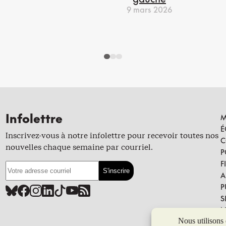
9 mars 2026
Infolettre
M
É
Inscrivez-vous à notre infolettre pour recevoir toutes nos
C
nouvelles chaque semaine par courriel.
P
F
A
P
S
N