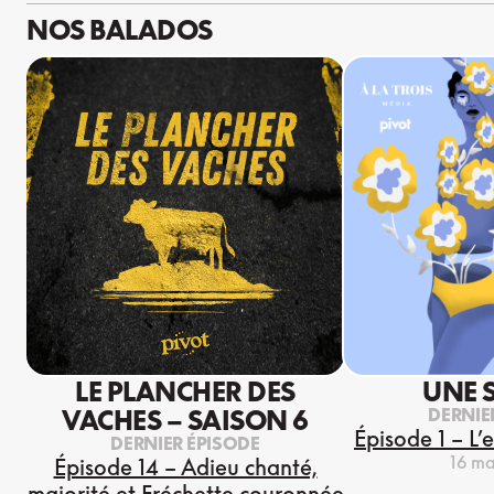
NOS BALADOS
LE PLANCHER DES
UNE 
DERNIE
VACHES – SAISON 6
Épisode 1 – L’
DERNIER ÉPISODE
16 ma
Épisode 14 – Adieu chanté,
majorité et Fréchette couronnée