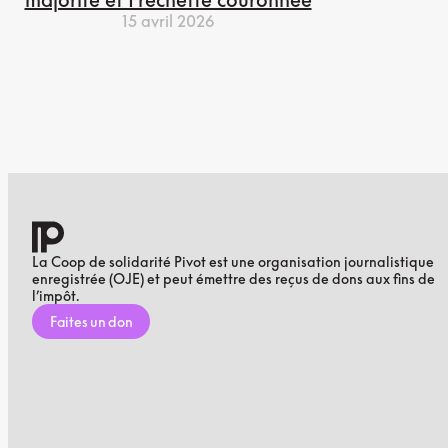
15 avril 2026
La Coop de solidarité Pivot est une organisation journalistique
enregistrée (OJE) et peut émettre des reçus de dons aux fins de
l’impôt.
Faites un don