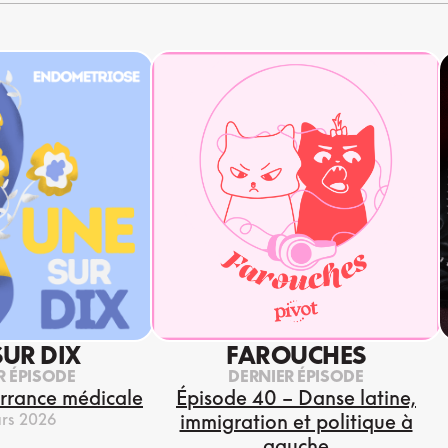
SUR DIX
FAROUCHES
R ÉPISODE
DERNIER ÉPISODE
errance médicale
Épisode 40 – Danse latine,
rs 2026
immigration et politique à
gauche