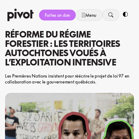
Aller
au
Faites un don
Menu
contenu
Bascule
RÉFORME DU RÉGIME
FORESTIER : LES TERRITOIRES
AUTOCHTONES VOUÉS À
L’EXPLOITATION INTENSIVE
Les Premières Nations insistent pour réécrire le projet de loi 97 en
collaboration avec le gouvernement québécois.