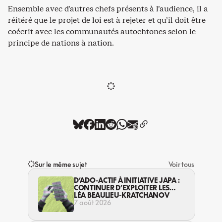
Ensemble avec d’autres chefs présents à l’audience, il a
réitéré que le projet de loi est à rejeter et qu’il doit être
coécrit avec les communautés autochtones selon le
principe de nations à nation.
Sur le même sujet
Voir tous
D’ADO-ACTIF À INITIATIVE JAPA :
CONTINUER D’EXPLOITER LES
JEUNES… DANS LA LÉGALITÉ?
LÉA BEAULIEU-KRATCHANOV
7 août 2026