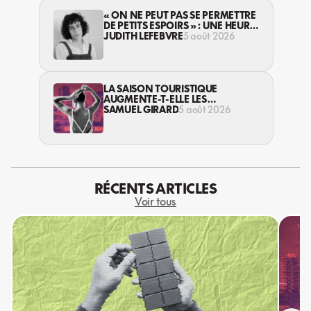
« ON NE PEUT PAS SE PERMETTRE
DE PETITS ESPOIRS » : UNE HEURE
AVEC AVI LEWIS
JUDITH LEFEBVRE
5 août 2026
LA SAISON TOURISTIQUE
AUGMENTE-T-ELLE LES
VIOLENCES CONTRE LES
SAMUEL GIRARD
5 août 2026
TRAVAILLEUSES DU SEXE?
RÉCENTS ARTICLES
Voir tous