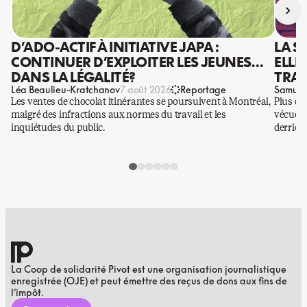
›
D’ADO-ACTIF À INITIATIVE JAPA :
LA S
CONTINUER D’EXPLOITER LES JEUNES…
ELLE
DANS LA LÉGALITÉ?
TRAV
Léa Beaulieu-Kratchanov
Samuel
7 août 2026
Reportage
Les ventes de chocolat itinérantes se poursuivent à Montréal,
Plus qu
malgré des infractions aux normes du travail et les
vécues p
inquiétudes du public.
derrière
La Coop de solidarité Pivot est une organisation journalistique
enregistrée (OJE) et peut émettre des reçus de dons aux fins de
l’impôt.