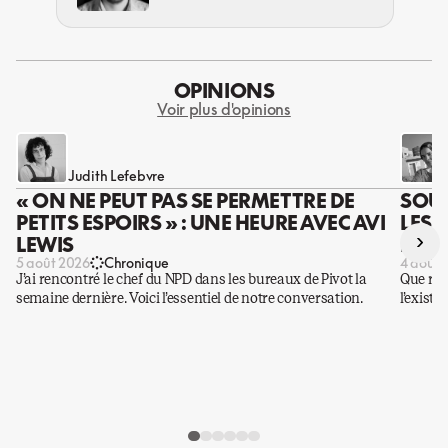
OPINIONS
Voir plus d'opinions
Judith Lefebvre
« ON NE PEUT PAS SE PERMETTRE DE
SOUS
PETITS ESPOIRS » : UNE HEURE AVEC AVI
LES 
›
LEWIS
DES 
5 août 2026
Chronique
4 août 
J’ai rencontré le chef du NPD dans les bureaux de Pivot la
Que rest
semaine dernière. Voici l’essentiel de notre conversation.
l’existe