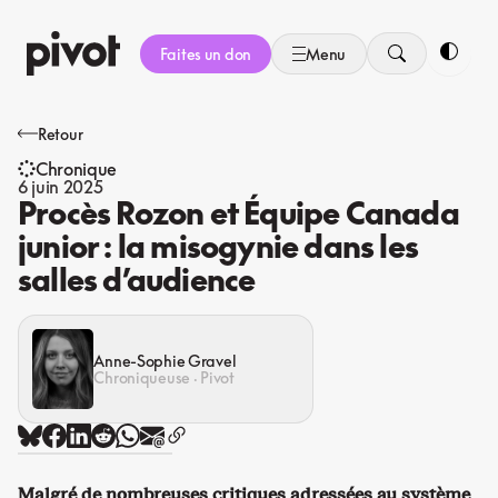
Aller
au
Faites un don
Menu
contenu
Bascule
Retour
Chronique
6 juin 2025
Procès Rozon et Équipe Canada
junior : la misogynie dans les
salles d’audience
Anne-Sophie Gravel
Chroniqueuse · Pivot
Malgré de nombreuses critiques adressées au système