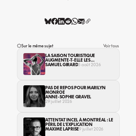
Sur le même sujet
Voir tous
LA SAISON TOURISTIQUE
AUGMENTE-T-ELLE LES
VIOLENCES CONTRE LES
SAMUEL GIRARD
5 août 2026
TRAVAILLEUSES DU SEXE?
PAS DE REPOS POUR MARILYN
MONROE
ANNE-SOPHIE GRAVEL
29 juillet 2026
ATTENTAT INCEL À MONTRÉAL : LE
PÉRIL DE L’EXPLICATION
MAXIME LAPRISE
9 juillet 2026