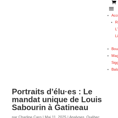
Acc
R
L
L
Bou
Mag
Sigg
Bal
Portraits d’élu·es : Le
mandat unique de Louis
Sabourin à Gatineau
par
Charline Caro
|
Mai 11, 2025
|
Analyses
,
Québec