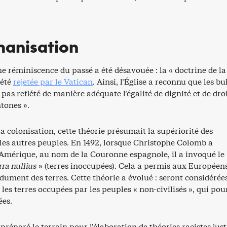
anisation
e réminiscence du passé a été désavouée : la « doctrine de la
 été
rejetée par le Vatican
. Ainsi, l’Église a reconnu que les bu
 pas reflété de manière adéquate l’égalité de dignité et de dro
tones ».
 colonisation, cette théorie présumait la supériorité des
les autres peuples. En 1492, lorsque Christophe Colomb a
l’Amérique, au nom de la Couronne espagnole, il a invoqué le
rra nullius
» (terres inoccupées). Cela a permis aux Européen
dument des terres. Cette théorie a évolué : seront considérée
 les terres occupées par les peuples « non-civilisés », qui po
ées.
 préparé le terrain pour l’élaboration de théories racistes just