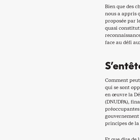
Bien que des ch
nous a appris q
proposée par le
quasi constitu
reconnaissance
face au défi au
S’entêt
Comment peut-o
qui se sont opp
en œuvre la Dé
(DNUDPA), fina
préoccupantes d
gouvernement d
principes de l
Et que dire de