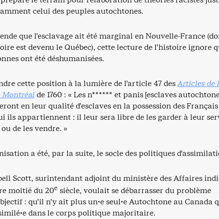
otamment celui des peuples autochtones.
tende que l’esclavage ait été marginal en Nouvelle-France (d
oire est devenu le Québec), cette lecture de l’histoire ignore q
sonnes ont été déshumanisées.
e cette position à la lumière de l’article 47 des
Articles de 
e Montréal
de 1760 : « Les n****** et panis [esclaves autochtone
eront en leur qualité d’esclaves en la possession des Français
 ils appartiennent : il leur sera libre de les garder à leur ser
 ou de les vendre. »
sation a été, par la suite, le socle des politiques d’assimilati
l Scott, surintendant adjoint du ministère des Affaires ind
e
re moitié du 20
siècle, voulait se débarrasser du problème
bjectif : qu’il n’y ait plus un·e seul·e Autochtone au Canada 
ssimilé·e dans le corps politique majoritaire.