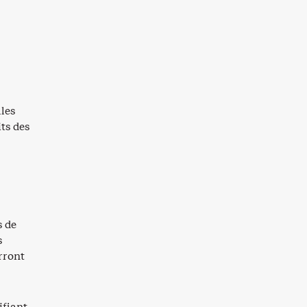
lles
its des
s de
s
urront
ifiant