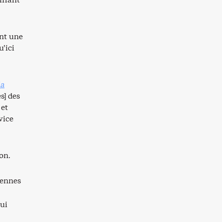
ont une
u’ici
la
s] des
 et
vice
on.
iennes
qui