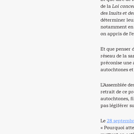
de la
Loi concer
des Inuits et de
déterminer leur
notamment en ma
on appris de l
Et que penser d
réseau de la sa
préconise une 
autochtones et
L’Assemblée de
retrait de ce pr
autochtones, 
pas légiférer s
Le
28 septemb
« Pourquoi att