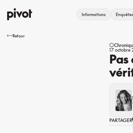
Aller
au
Informations
Enquête
contenu
Retour
Chroniq
17 octobre
Pas 
véri
PARTAGER