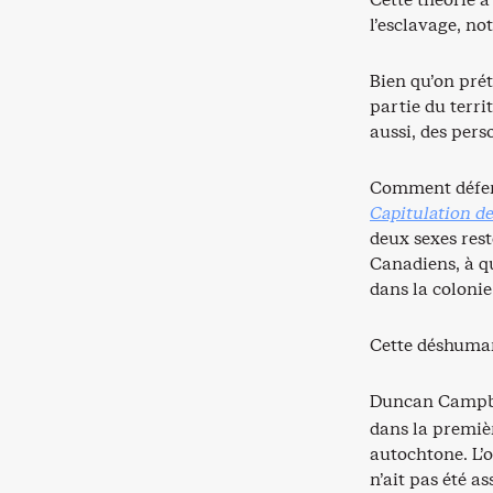
l’esclavage, n
Bien qu’on pré
partie du territ
aussi, des per
Comment défendr
Capitulation d
deux sexes rest
Canadiens, à qui
dans la colonie
Cette déshumani
Duncan Campbel
dans la premiè
autochtone. L’o
n’ait pas été a