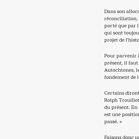
Dans son allocu
réconciliation,
porté que par l
qui sont toujou
projet de l’hist
Pour parvenir à
présent, il fau
Autochtones, le
fondement de l
Certains diront
Rolph Trouillo
du présent. En e
est une positi
passé. »
Faisons donc un