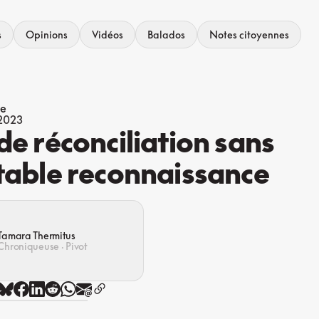
s
Opinions
Vidéos
Balados
Notes citoyennes
ue
 2023
de réconciliation sans
table reconnaissance
Tamara Thermitus
Chroniqueuse · Pivot