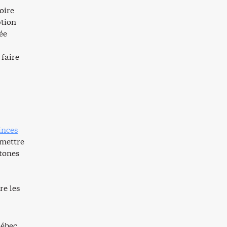
oire
ption
ée
faire
inces
 mettre
htones
e les
uébec