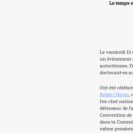
Le temps e
Le vendredi 13 
un évènement s
autochtones. D
doctorant·es a
Ont été célébr
Robert Houle
,
l’ex-chef natio
défenseur de l’
Convention de r
dans la Commiss
même pensionn