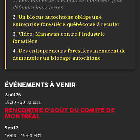
Les familles de Manawan se mobilisent pour
défendre leurs terres
Un blocus autochtone oblige une
entreprise forestière québécoise à reculer
Vidéo: Manawan contre l’industrie
forestière
Des entrepreneurs forestiers menacent de
démanteler un blocage autochtone
ÉVÉNEMENTS À VENIR
Août
26
-
18:30
20:30
EDT
RENCONTRE D’AOÛT DU COMITÉ DE
MONTRÉAL
Sep
12
-
16:00
19:00
EDT