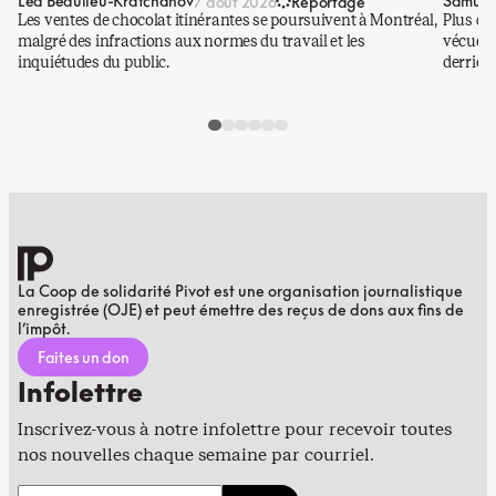
Léa Beaulieu-Kratchanov
Samuel
7 août 2026
Reportage
Les ventes de chocolat itinérantes se poursuivent à Montréal,
Plus qu
malgré des infractions aux normes du travail et les
vécues p
inquiétudes du public.
derrière
La Coop de solidarité Pivot est une organisation journalistique
enregistrée (OJE) et peut émettre des reçus de dons aux fins de
l’impôt.
Faites un don
Infolettre
Inscrivez-vous à notre infolettre pour recevoir toutes
nos nouvelles chaque semaine par courriel.