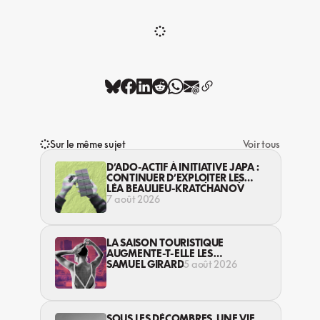
Sur le même sujet
Voir tous
D’ADO-ACTIF À INITIATIVE JAPA :
CONTINUER D’EXPLOITER LES
JEUNES… DANS LA LÉGALITÉ?
LÉA BEAULIEU-KRATCHANOV
7 août 2026
LA SAISON TOURISTIQUE
AUGMENTE-T-ELLE LES
VIOLENCES CONTRE LES
SAMUEL GIRARD
5 août 2026
TRAVAILLEUSES DU SEXE?
SOUS LES DÉCOMBRES, UNE VIE