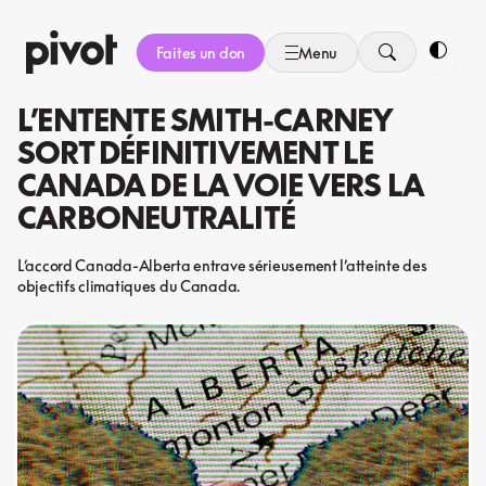
Aller
au
Faites un don
Menu
contenu
Bascule
L’ENTENTE SMITH-CARNEY
SORT DÉFINITIVEMENT LE
CANADA DE LA VOIE VERS LA
CARBONEUTRALITÉ
L’accord Canada-Alberta entrave sérieusement l’atteinte des
objectifs climatiques du Canada.