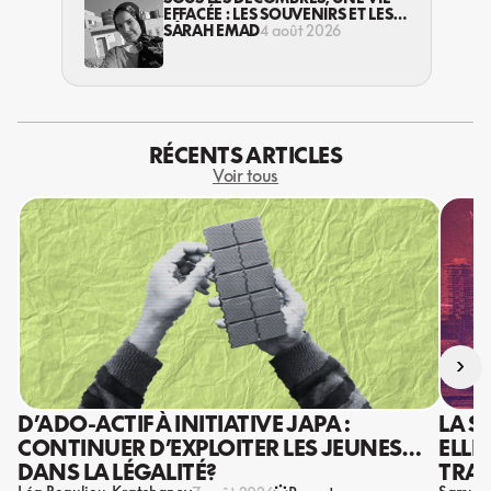
EFFACÉE : LES SOUVENIRS ET LES
RÊVES PERDUS DES HABITANT·ES
SARAH EMAD
4 août 2026
DE GAZA
RÉCENTS ARTICLES
Voir tous
›
D’ADO-ACTIF À INITIATIVE JAPA :
LA S
CONTINUER D’EXPLOITER LES JEUNES…
ELLE
DANS LA LÉGALITÉ?
TRAV