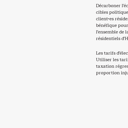
Décarboner l’é
cibles politique
client·es résid
bénéfique pour 
l’ensemble de 
résidentiels d
Les tarifs d’él
Utiliser les tar
taxation régres
proportion inju