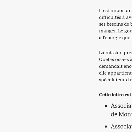
Il est importa
difficultés à a
ses besoins de 
manger. Le gou
à l’énergie que
La mission prem
Québécois·e·s à
demandait enco
elle appartient
spéculateur d’u
Cette lettre es
Associa
de Mont
Associa