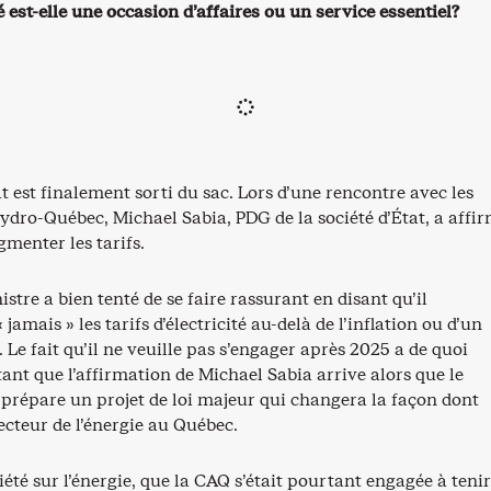
té est-elle une occasion d’affaires ou un service essentiel?
at est finalement sorti du sac. Lors d’une rencontre avec les
ydro-Québec, Michael Sabia, PDG de la société d’État, a affi
gmenter les tarifs.
stre a bien tenté de se faire rassurant en disant qu’il
amais » les tarifs d’électricité au-delà de l’inflation ou d’un
 Le fait qu’il ne veuille pas s’engager après 2025 a de quoi
tant que l’affirmation de Michael Sabia arrive alors que le
répare un projet de loi majeur qui changera la façon dont
ecteur de l’énergie au Québec.
iété sur l’énergie, que la CAQ s’était pourtant engagée à tenir,