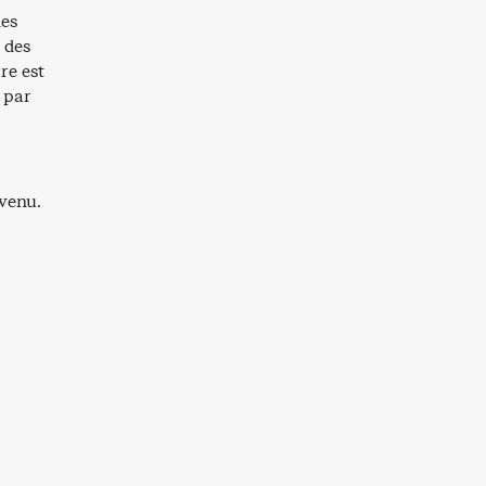
es
e des
re est
 par
evenu.