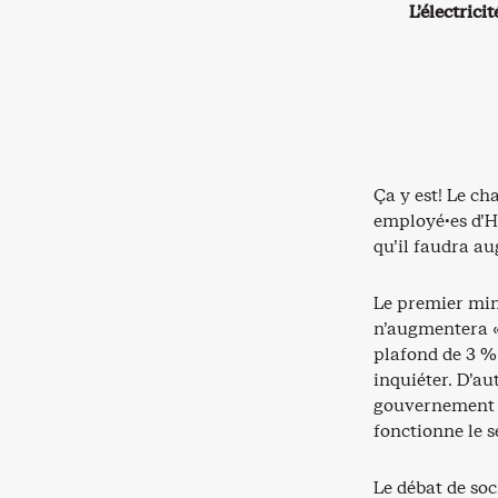
L’électrici
Ça y est! Le ch
employé·es d’H
qu’il faudra au
Le premier mini
n’augmentera « j
plafond de 3 %.
inquiéter. D’au
gouvernement p
fonctionne le s
Le débat de soc