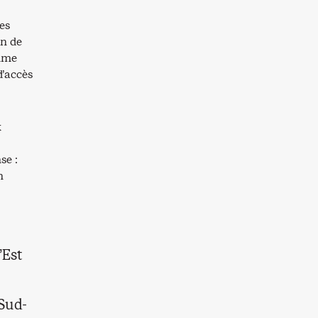
es
on de
omme
d’accès
x
se :
n
’Est
 Sud-