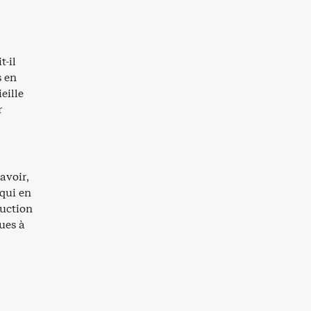
t-il
s en
eille
r
avoir,
qui en
duction
ques à