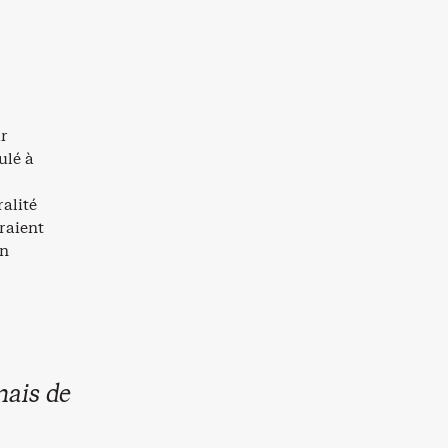
ar
ulé à
alité
rraient
on
mais de