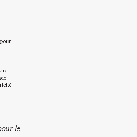
« pour
 en
nde
ricité
pour le