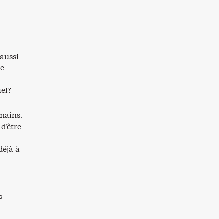
 aussi
ue
iel?
umains.
d’être
déjà à
s