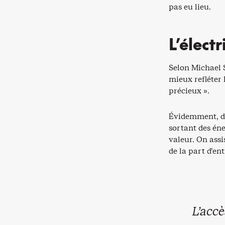
pas eu lieu.
L’électr
Selon Michael S
mieux refléter 
précieux ».
Évidemment, da
sortant des éne
valeur. On ass
de la part d’en
L’accè