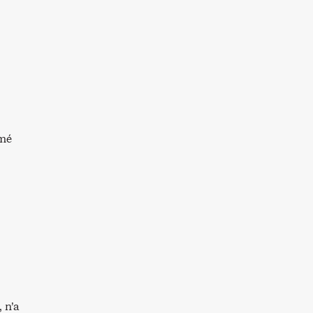
rmé
 n’a