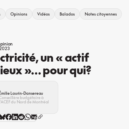
s
Opinions
Vidéos
Balados
Notes citoyennes
opinion
 2023
ctricité, un « actif
ieux »… pour qui?
Émilie Laurin-Dansereau
Conseillère budgétaire à
l’ACEF du Nord de Montréal