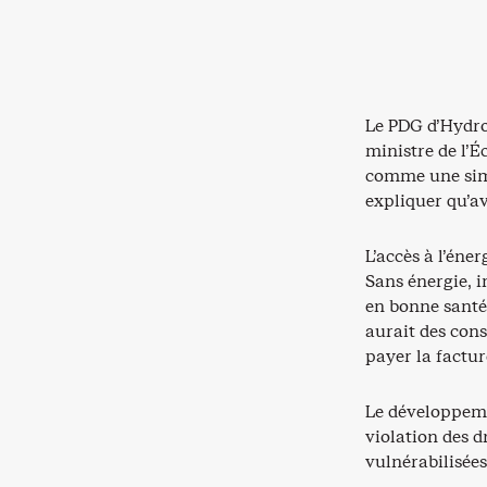
Le PDG d’Hydro-
ministre de l’É
comme une simpl
expliquer qu’ava
L’accès à l’éne
Sans énergie, i
en bonne santé,
aurait des con
payer la factu
Le développeme
violation des d
vulnérabilisées