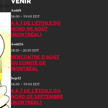
VENIR
Août
8
-
16:00
19:00
EDT
4 À 7 DE L’ÉTOILE DU
NORD DE AOÛT
(MONTRÉAL)
Août
26
-
18:30
20:30
EDT
RENCONTRE D’AOÛT
DU COMITÉ DE
MONTRÉAL
Sep
12
-
16:00
19:00
EDT
4 À 7 DE L’ÉTOILE DU
NORD DE SEPTEMBRE
(MONTRÉAL)