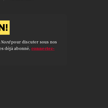
N!
u Nord
pour discuter sous nos
tes déjà abonné,
connectez-