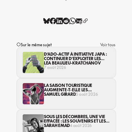
Sur le même sujet
Voir tous
D’ADO-ACTIF À INITIATIVE JAPA :
CONTINUER D’EXPLOITER LES
JEUNES… DANS LA LÉGALITÉ?
LÉA BEAULIEU-KRATCHANOV
7 août 2026
LA SAISON TOURISTIQUE
AUGMENTE-T-ELLE LES
VIOLENCES CONTRE LES
SAMUEL GIRARD
5 août 2026
TRAVAILLEUSES DU SEXE?
SOUS LES DÉCOMBRES, UNE VIE
EFFACÉE : LES SOUVENIRS ET LES
RÊVES PERDUS DES HABITANT·ES
SARAH EMAD
4 août 2026
DE GAZA