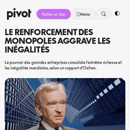
Aller
au
Faites un don
Menu
contenu
Bascule
LE RENFORCEMENT DES
MONOPOLES AGGRAVE LES
INÉGALITÉS
Le pouvoir des grandes entreprises consolide l’extrême richesse et
les inégalités mondiales, selon un rapport d’Oxfam.