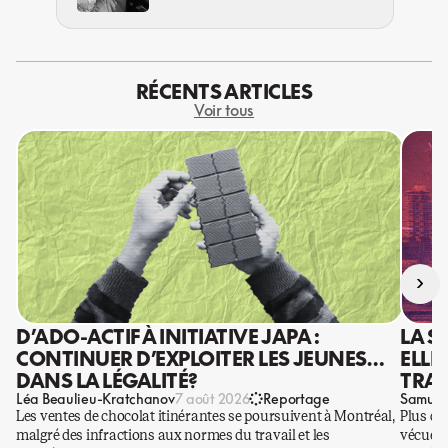
RÉCENTS ARTICLES
Voir tous
›
D’ADO-ACTIF À INITIATIVE JAPA :
LA S
CONTINUER D’EXPLOITER LES JEUNES…
ELLE
DANS LA LÉGALITÉ?
TRAV
Léa Beaulieu-Kratchanov
Samuel
7 août 2026
Reportage
Les ventes de chocolat itinérantes se poursuivent à Montréal,
Plus qu
malgré des infractions aux normes du travail et les
vécues p