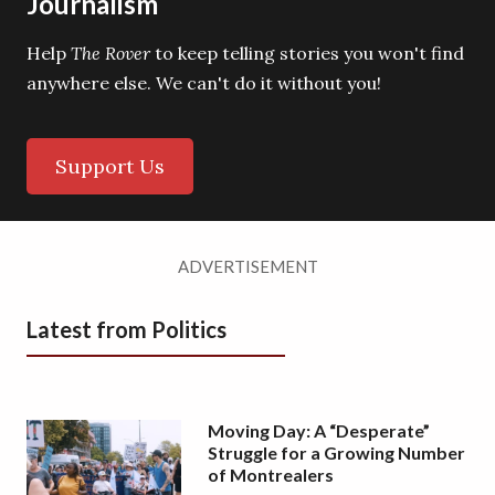
Journalism
Help
The Rover
to keep telling stories you won't find
anywhere else. We can't do it without you!
Support Us
ADVERTISEMENT
Latest from Politics
Moving Day: A “Desperate”
Struggle for a Growing Number
of Montrealers