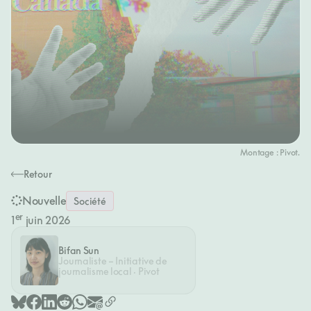
Montage : Pivot.
Retour
Nouvelle
Société
er
1
juin 2026
Bifan Sun
Journaliste – Initiative de
journalisme local · Pivot