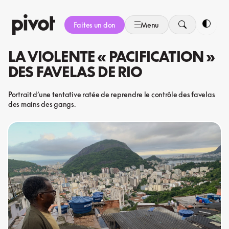
Aller
au
Faites un don
Menu
contenu
Bascule
LA VIOLENTE « PACIFICATION »
DES FAVELAS DE RIO
Portrait d’une tentative ratée de reprendre le contrôle des favelas
des mains des gangs.