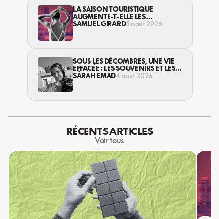
LA SAISON TOURISTIQUE
AUGMENTE-T-ELLE LES
VIOLENCES CONTRE LES
SAMUEL GIRARD
5 août 2026
TRAVAILLEUSES DU SEXE?
SOUS LES DÉCOMBRES, UNE VIE
EFFACÉE : LES SOUVENIRS ET LES
RÊVES PERDUS DES HABITANT·ES
SARAH EMAD
4 août 2026
DE GAZA
RÉCENTS ARTICLES
Voir tous