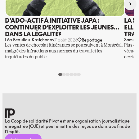
›
D’ADO-ACTIF À INITIATIVE JAPA :
LA S
CONTINUER D’EXPLOITER LES JEUNES…
ELLE
DANS LA LÉGALITÉ?
TRAV
Léa Beaulieu-Kratchanov
Samuel
7 août 2026
Reportage
Les ventes de chocolat itinérantes se poursuivent à Montréal,
Plus qu
malgré des infractions aux normes du travail et les
vécues p
inquiétudes du public.
derrière
La Coop de solidarité Pivot est une organisation journalistique
enregistrée (OJE) et peut émettre des reçus de dons aux fins de
l’impôt.