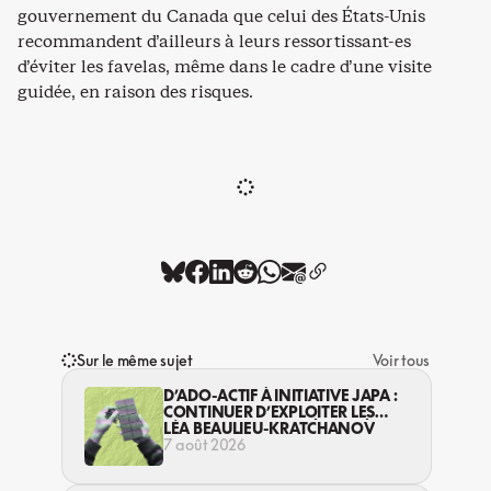
gouvernement du Canada que celui des États-Unis
recommandent d’ailleurs à leurs ressortissant-es
d’éviter les favelas, même dans le cadre d’une visite
guidée, en raison des risques.
Sur le même sujet
Voir tous
D’ADO-ACTIF À INITIATIVE JAPA :
CONTINUER D’EXPLOITER LES
JEUNES… DANS LA LÉGALITÉ?
LÉA BEAULIEU-KRATCHANOV
7 août 2026