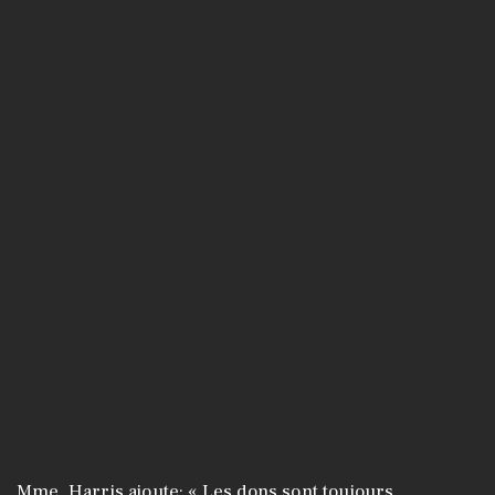
Mme. Harris ajoute: « Les dons sont toujours