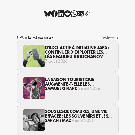
Sur le même sujet
Voir tous
D’ADO-ACTIF À INITIATIVE JAPA :
CONTINUER D’EXPLOITER LES
JEUNES… DANS LA LÉGALITÉ?
LÉA BEAULIEU-KRATCHANOV
7 août 2026
LA SAISON TOURISTIQUE
AUGMENTE-T-ELLE LES
VIOLENCES CONTRE LES
SAMUEL GIRARD
5 août 2026
TRAVAILLEUSES DU SEXE?
SOUS LES DÉCOMBRES, UNE VIE
EFFACÉE : LES SOUVENIRS ET LES
RÊVES PERDUS DES HABITANT·ES
SARAH EMAD
4 août 2026
DE GAZA