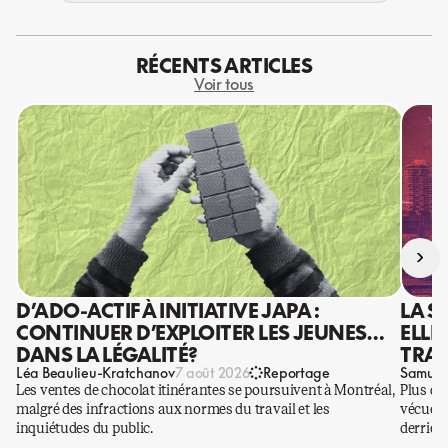
RÉCENTS ARTICLES
Voir tous
›
D’ADO-ACTIF À INITIATIVE JAPA :
LA S
CONTINUER D’EXPLOITER LES JEUNES…
ELLE
DANS LA LÉGALITÉ?
TRAV
Léa Beaulieu-Kratchanov
Samuel
7 août 2026
Reportage
Les ventes de chocolat itinérantes se poursuivent à Montréal,
Plus qu
malgré des infractions aux normes du travail et les
vécues p
inquiétudes du public.
derrière