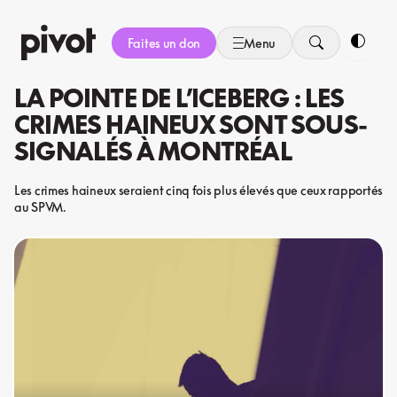
Aller
au
Faites un don
Menu
contenu
Bascule
LA POINTE DE L’ICEBERG : LES
CRIMES HAINEUX SONT SOUS-
SIGNALÉS À MONTRÉAL
Les crimes haineux seraient cinq fois plus élevés que ceux rapportés
au SPVM.