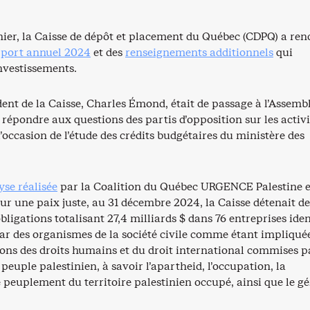
rnier, la Caisse de dépôt et placement du Québec (CDPQ) a re
port annuel 2024
et des
renseignements additionnels
qui
investissements.
dent de la Caisse, Charles Émond, était de passage à l’Assemb
répondre aux questions des partis d’opposition sur les activi
 l’occasion de l’étude des crédits budgétaires du ministère des
yse réalisée
par la Coalition du Québec URGENCE Palestine e
 une paix juste, au 31 décembre 2024, la Caisse détenait de
obligations totalisant 27,4 milliards $ dans 76 entreprises iden
ar des organismes de la société civile comme étant impliqué
ions des droits humains et du droit international commises p
 peuple palestinien, à savoir l’apartheid, l’occupation, la
 peuplement du territoire palestinien occupé, ainsi que le g