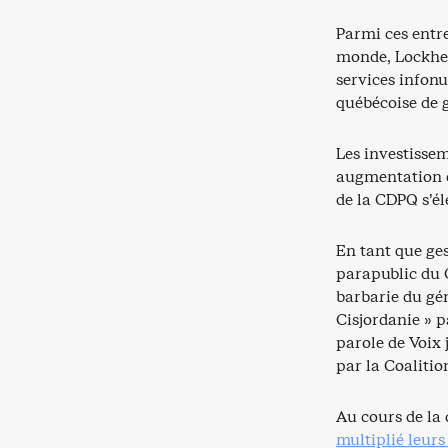
Parmi ces entre
monde, Lockheed
services infon
québécoise de 
Les investisse
augmentation d
de la CDPQ s’él
En tant que ges
parapublic du 
barbarie du gén
Cisjordanie » p
parole de Voix 
par la Coaliti
Au cours de la 
multiplié leurs