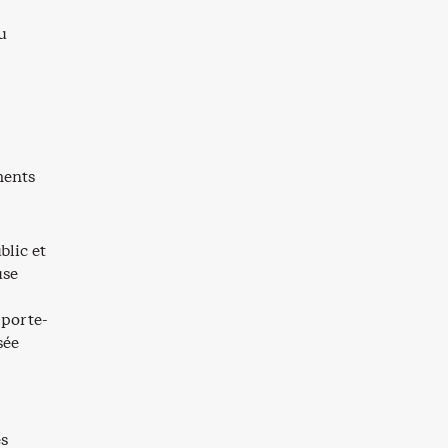
u
ments
blic et
use
 porte-
sée
es