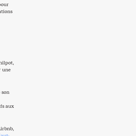
pour
ations
ilpot,
r une
e son
ifs aux
Airbnb,
Haut-