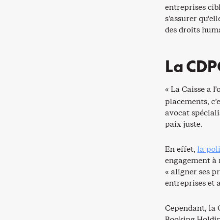
entreprises cib
s’assurer qu’el
des droits huma
La CDPQ
« La Caisse a l
placements, c’e
avocat spécial
paix juste.
En effet,
la pol
engagement à re
« aligner ses p
entreprises et 
Cependant, la C
Booking Holdin