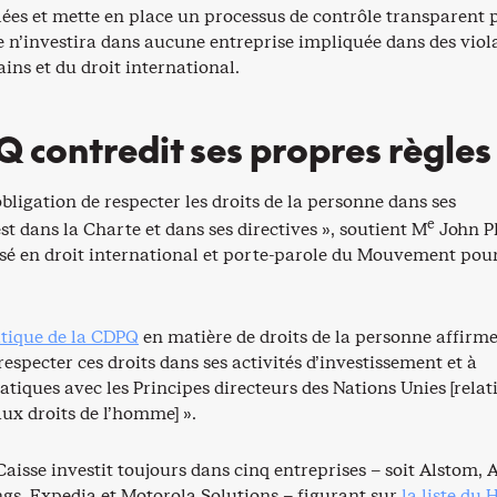
lées et mette en place un processus de contrôle transparent 
le n’investira dans aucune entreprise impliquée dans des viol
ins et du droit international.
 contredit ses propres règles
’obligation de respecter les droits de la personne dans ses
e
st dans la Charte et dans ses directives », soutient M
John Ph
isé en droit international et porte-parole du Mouvement pou
itique de la CDPQ
en matière de droits de la personne affirm
specter ces droits dans ses activités d’investissement et à
ratiques avec les Principes directeurs des Nations Unies [relat
aux droits de l’homme] ».
aisse investit toujours dans cinq entreprises – soit Alstom, 
gs, Expedia et Motorola Solutions – figurant sur
la liste du 