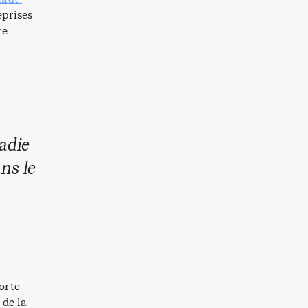
eprises
re
adie
ns le
orte-
 de la