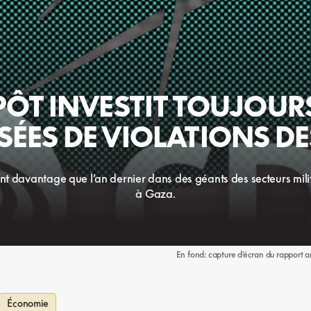
ÉPÔT INVESTIT TOUJOUR
SÉES DE VIOLATIONS D
nt davantage que l’an dernier dans des géants des secteurs milit
à Gaza.
En fond: capture d'écran du rapport
Économie