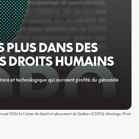
S PLUS DANS DES
ES DROITS HUMAINS
aire et technologique qui auraient profité du génocide
 annuel 2024 la Caisse de dépôt et placement du Québec (CDPQ). Montage: Pivot.