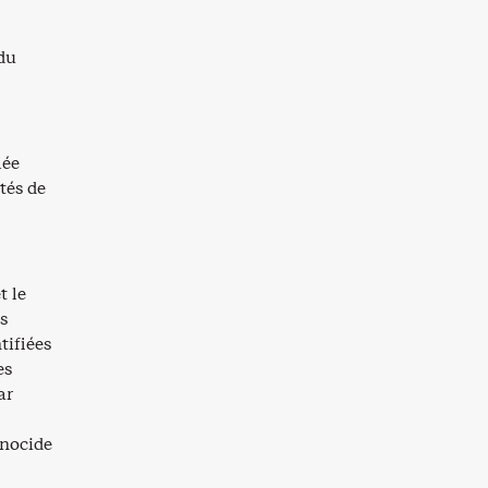
ndu
lée
tés de
t le
s
tifiées
es
ar
énocide