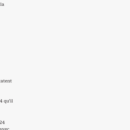
 la
tatent
4 qu’il
 24
 avec