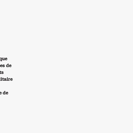
ique
es de
ts
itaire
e de