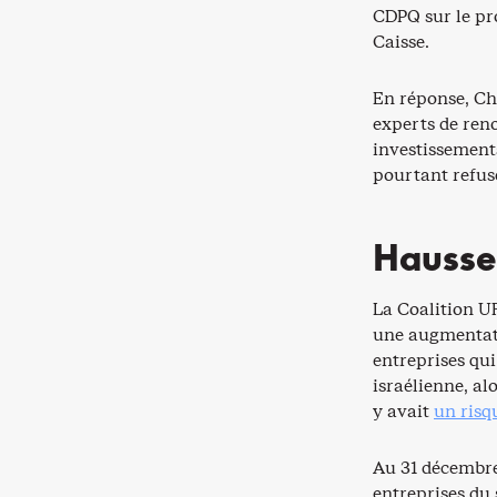
CDPQ sur le pr
Caisse.
En réponse, Cha
experts de reno
investissements
pourtant refus
Hausse 
La Coalition U
une augmentati
entreprises qui
israélienne, al
y avait
un risq
Au 31 décembre 
entreprises du