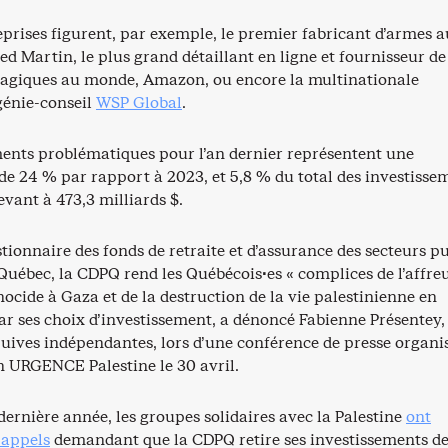
prises figurent, par exemple, le premier fabricant d’armes a
 Martin, le plus grand détaillant en ligne et fournisseur de
uagiques au monde, Amazon, ou encore la multinationale
génie-conseil
WSP Global
.
ments problématiques pour l’an dernier représentent une
e 24 % par rapport à 2023, et 5,8 % du total des investisse
evant à 473,3 milliards $.
tionnaire des fonds de retraite et d’assurance des secteurs pu
Québec, la CDPQ rend les Québécois·es « complices de l’affre
ocide à Gaza et de la destruction de la vie palestinienne en
ar ses choix d’investissement, a dénoncé Fabienne Présentey,
juives indépendantes, lors d’une conférence de presse organi
on URGENCE Palestine le 30 avril.
dernière année, les groupes solidaires avec la Palestine
ont
 appels
demandant que la CDPQ retire ses investissements d