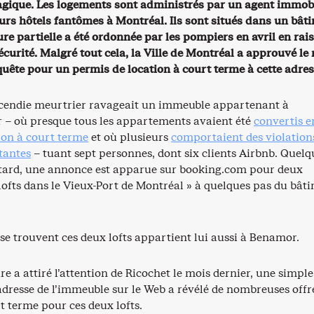
agique. Les logements sont administrés par un agent immobi
eurs hôtels fantômes à Montréal. Ils sont situés dans un bât
re partielle a été ordonnée par les pompiers en avril en rai
écurité. Malgré tout cela, la Ville de Montréal a approuvé le
quête pour un permis de location à court terme à cette adres
cendie meurtrier ravageait un immeuble appartenant à
– où presque tous les appartements avaient été
convertis e
ion à court terme
et où plusieurs
comportaient des violation
tantes
– tuant sept personnes, dont six clients Airbnb. Quelq
tard, une annonce est apparue sur booking.com pour deux
lofts dans le Vieux-Port de Montréal » à quelques pas du bât
se trouvent ces deux lofts appartient lui aussi à Benamor.
ire a attiré l’attention de Ricochet le mois dernier, une simple
adresse de l’immeuble sur le Web a révélé de nombreuses offr
t terme pour ces deux lofts.