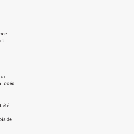
ébec
rt
é un
à loués
t été
ois de