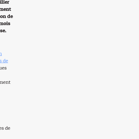
lier
iment
son de
 mois
se.
n
s de
ues
iment
es de