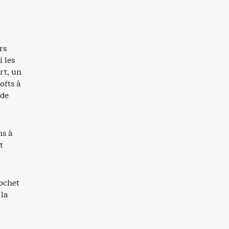
rs
 les
rt, un
ofts à
 de
ns à
t
cochet
 la