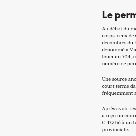
Le perm
Au début du mo
corps, ceux de 
décombres du b
dénommé « Max 
louer au 704, 
numéro de perm
Une source ano
court terme dan
fréquemment a
Après avoir rés
a reçu un cour
CITQ lié à un t
provinciale.