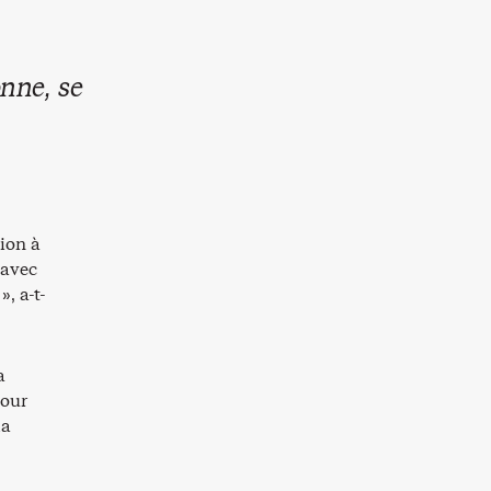
nne, se
tion à
 avec
», a-t-
a
pour
la