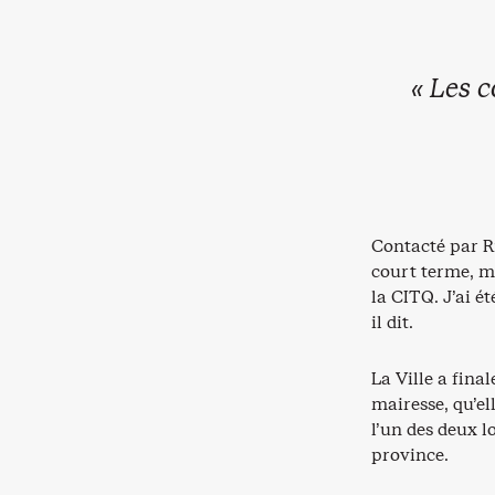
« Les 
Contacté par Ri
court terme, ma
la CITQ. J’ai ét
il dit.
La Ville a fina
mairesse, qu’e
l’un des deux l
province.