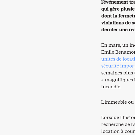
l’événement tr
qui gère plusi
dont la fermetu
violations de s
dernier une re
En mars, un in
Emile Benamor 
unités de locat
sécurité impor
semaines plus 
« magnifiques 
incendié.
L’immeuble où 
Lorsque l’histo
recherche de l’
location à cour