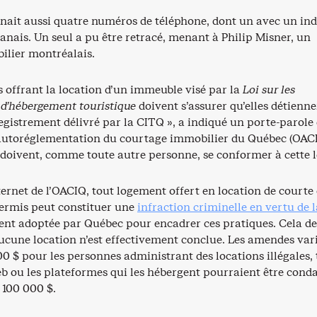
nnait aussi quatre numéros de téléphone, dont un avec un ind
anais. Un seul a pu être retracé, menant à Philip Misner, un
ilier montréalais.
 offrant la location d’un immeuble visé par la
Loi sur les
 d’hébergement touristique
doivent s’assurer qu’elles détienn
registrement délivré par la CITQ », a indiqué un porte-parole
autoréglementation du courtage immobilier du Québec (OACI
 doivent, comme toute autre personne, se conformer à cette lo
nternet de l’OACIQ, tout logement offert en location de courte
permis peut constituer une
infraction criminelle en vertu de l
nt adoptée par Québec pour encadrer ces pratiques. Cela 
ucune location n’est effectivement conclue. Les amendes var
0 $ pour les personnes administrant des locations illégales, 
Web ou les plateformes qui les hébergent pourraient être con
 100 000 $.