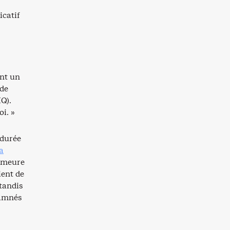
icatif
ent un
 de
Q).
i. »
 durée
a
demeure
ient de
tandis
damnés