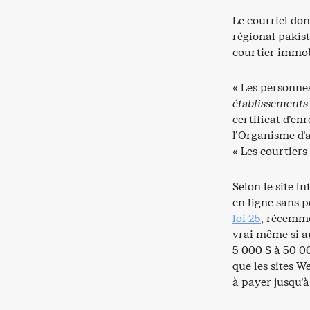
Le courriel do
régional pakist
courtier immob
« Les personnes
établissements
certificat d’en
l’Organisme d’
« Les courtiers
Selon le site I
en ligne sans 
loi 25
, récemme
vrai même si a
5 000 $ à 50 00
que les sites 
à payer jusqu’à