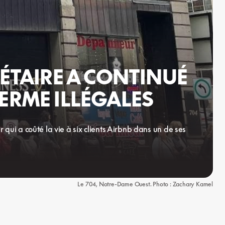
IÉTAIRE A CONTINUÉ
ERME ILLÉGALES
ui a coûté la vie à six clients Airbnb dans un de ses
Le 704, Notre-Dame Ouest. Photo : Zachary Kamel