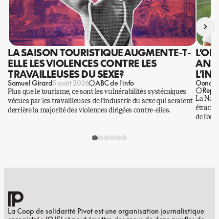
›
LA SAISON TOURISTIQUE AUGMENTE-T-
L’OR
ELLE LES VIOLENCES CONTRE LES
ANIS
TRAVAILLEUSES DU SEXE?
L’IN
Samuel Girard
Oona Ba
5 août 2026
ABC de l'info
Repo
Plus que le tourisme, ce sont les vulnérabilités systémiques
La Nati
vécues par les travailleuses de l’industrie du sexe qui seraient
étrangè
derrière la majorité des violences dirigées contre-elles.
de l’or.
La Coop de solidarité Pivot est une organisation journalistique