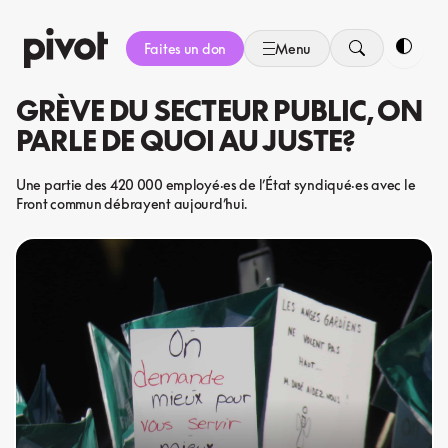
Aller
au
Faites un don
Menu
contenu
Bascule
GRÈVE DU SECTEUR PUBLIC, ON
PARLE DE QUOI AU JUSTE?
Une partie des 420 000 employé·es de l’État syndiqué·es avec le
Front commun débrayent aujourd’hui.