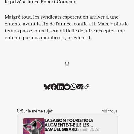
le privé », lance Robert Comeau.
Malgré tout, les syndicats espèrent en arriver à une
entente avant la fin de l’année, confie-t-il. Mais, « plus le
temps passe, plus il sera difficile de faire accepter une
entente par nos membres », prévient-il.
Sur le même sujet
Voir tous
LA SAISON TOURISTIQUE
AUGMENTE-T-ELLE LES
VIOLENCES CONTRE LES
SAMUEL GIRARD
5 août 2026
TRAVAILLEUSES DU SEXE?