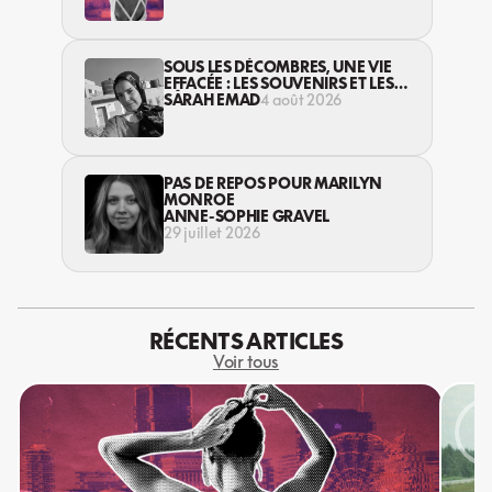
SOUS LES DÉCOMBRES, UNE VIE
EFFACÉE : LES SOUVENIRS ET LES
RÊVES PERDUS DES HABITANT·ES
SARAH EMAD
4 août 2026
DE GAZA
PAS DE REPOS POUR MARILYN
MONROE
ANNE-SOPHIE GRAVEL
29 juillet 2026
RÉCENTS ARTICLES
Voir tous