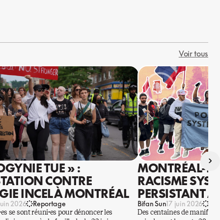
Voir tous
›
OGYNIE TUE » :
MONTRÉAL-NO
TATION CONTRE
RACISME SYS
OGIE INCEL À MONTRÉAL
PERSISTANT A
Bifan Sun
juin 2026
Reportage
17 juin 2026
Re
es se sont réuni·es pour dénoncer les
Des centaines de manifesta