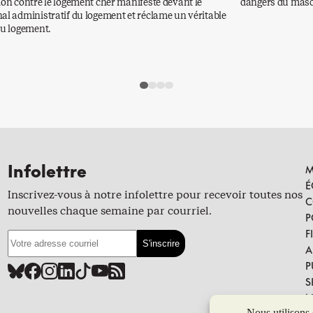
ion contre le logement cher manifeste devant le
dangers du mascu
al administratif du logement et réclame un véritable
au logement.
Infolettre
M
É
Inscrivez-vous à notre infolettre pour recevoir toutes nos
C
nouvelles chaque semaine par courriel.
P
F
A
P
S
N