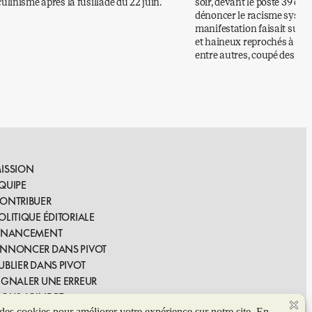
linisme après la fusillade du 22 juin.
soir, devant le poste 39 d
dénoncer le racisme systémi
manifestation faisait suite 
et haineux reprochés à seize
entre autres, coupé des drea
ISSION
QUIPE
ONTRIBUER
OLITIQUE ÉDITORIALE
INANCEMENT
NNONCER DANS PIVOT
UBLIER DANS PIVOT
IGNALER UNE ERREUR
OUS JOINDRE