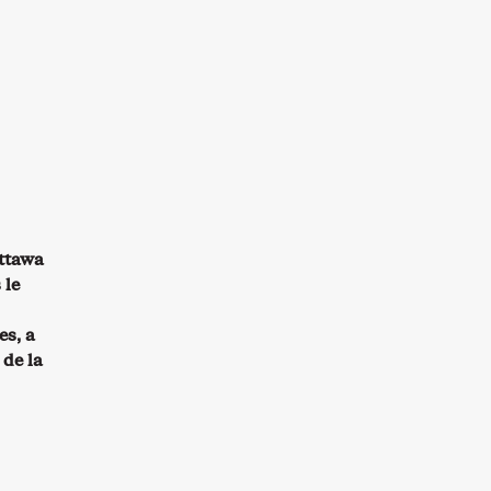
Ottawa
 le
es, a
 de la