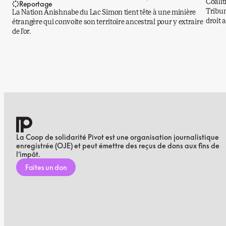
Coalit
Reportage
Tribun
La Nation Anishnabe du Lac Simon tient tête à une minière
droit 
étrangère qui convoite son territoire ancestral pour y extraire
de l’or.
La Coop de solidarité Pivot est une organisation journalistique
enregistrée (OJE) et peut émettre des reçus de dons aux fins de
l’impôt.
Faites un don