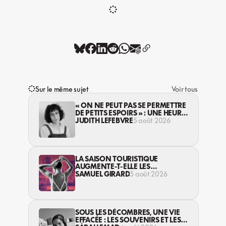
Sur le même sujet
Voir tous
« ON NE PEUT PAS SE PERMETTRE
DE PETITS ESPOIRS » : UNE HEURE
AVEC AVI LEWIS
JUDITH LEFEBVRE
5 août 2026
LA SAISON TOURISTIQUE
AUGMENTE-T-ELLE LES
VIOLENCES CONTRE LES
SAMUEL GIRARD
5 août 2026
TRAVAILLEUSES DU SEXE?
SOUS LES DÉCOMBRES, UNE VIE
EFFACÉE : LES SOUVENIRS ET LES