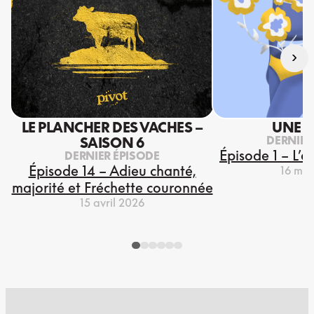
›
LE PLANCHER DES VACHES –
UNE S
DERNIER
SAISON 6
Épisode 1 – L’e
DERNIER ÉPISODE
Épisode 14 – Adieu chanté,
16 mar
majorité et Fréchette couronnée
15 avril 2026