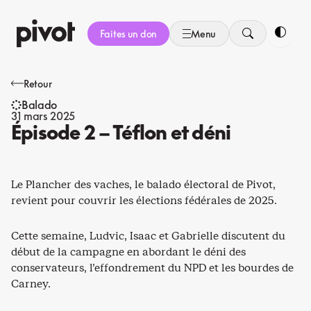
Aller
au
Faites un don
Menu
contenu
Bascule
Retour
Balado
31 mars 2025
Épisode 2 – Téflon et déni
Le Plancher des vaches, le balado électoral de Pivot,
revient pour couvrir les élections fédérales de 2025.
Cette semaine, Ludvic, Isaac et Gabrielle discutent du
début de la campagne en abordant le déni des
conservateurs, l’effondrement du NPD et les bourdes de
Carney.