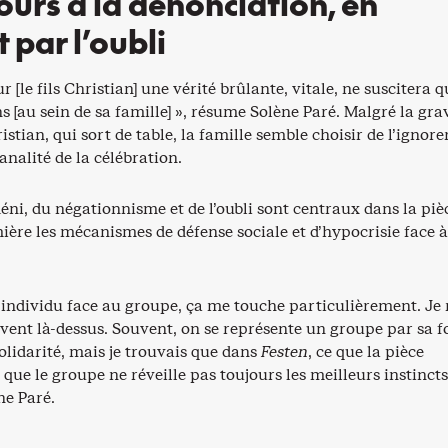
ours à la dénonciation, en
 par l’oubli
r [le fils Christian] une vérité brûlante, vitale, ne suscitera q
s [au sein de sa famille] », résume Solène Paré. Malgré la gra
stian, qui sort de table, la famille semble choisir de l’ignorer
analité de la célébration.
éni, du négationnisme et de l’oubli sont centraux dans la piè
ère les mécanismes de défense sociale et d’hypocrisie face à
l’individu face au groupe, ça me touche particulièrement. Je
vent là-dessus. Souvent, on se représente un groupe par sa f
olidarité, mais je trouvais que dans
Festen
, ce que la pièce
 que le groupe ne réveille pas toujours les meilleurs instincts
e Paré.