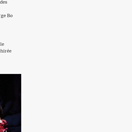
 des
rge Bo
le
chirée