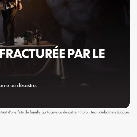
FRACTURÉE PAR LE
ourne au désastre.
trait d'une fête de famille qui tourne au désastre. Photo : Jean-Sébastien Jacques