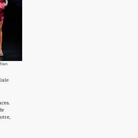
tien
iale
aces.
de
utre,