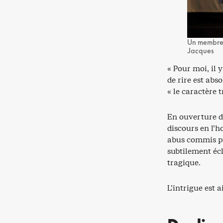
Un membre d
Jacques
« Pour moi, il 
de rire est abs
« le caractère 
En ouverture de
discours en l’h
abus commis par
subtilement écl
tragique.
L’intrigue est 