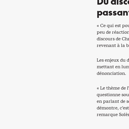
Du disc
passant
« Ce qui est pou
peu de réaction
discours de Chri
revenant à la b
Les enjeux du d
mettant en lumi
dénonciation.
« Le thème de 
questionne sou
en parlant de s
démontre, c’est
remarque Solèn