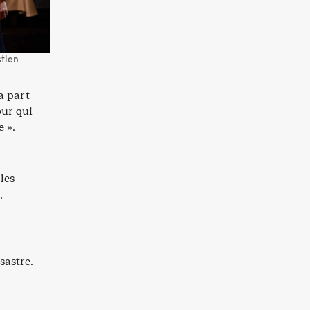
stien
a part
our qui
e ».
les
,
sastre.