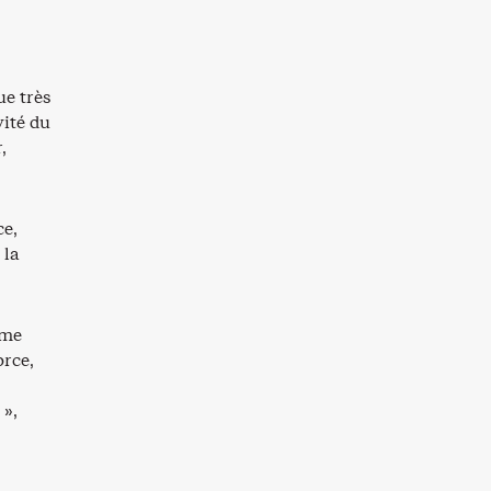
ue très
vité du
,
ce,
 la
 me
orce,
 »,