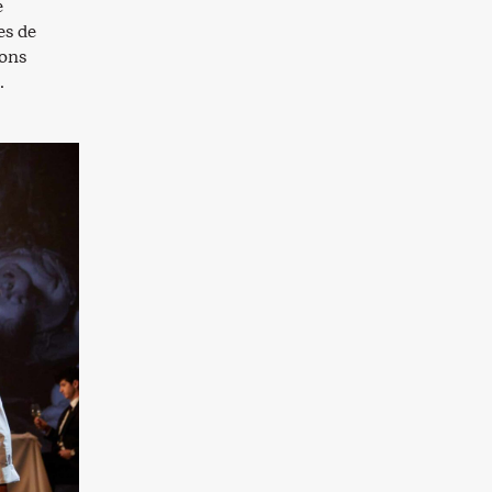
e
es de
ions
.