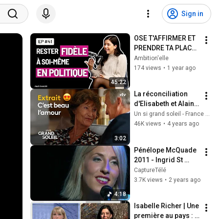
Sign in
OSE T'AFFIRMER ET 
PRENDRE TA PLACE 
– Leçons de 
Ambition'elle
leadership avec 
174 views
•
1 year ago
Catherine Fournier
45:22
La réconciliation 
d'Elisabeth et Alain 
que l'on attendait 
Un si grand soleil - France Télévisions
tous 💞
46K views
•
4 years ago
3:02
Pénélope McQuade 
2011 - Ingrid St 
Pierre - Ficelles
CaptureTélé
3.7K views
•
2 years ago
4:18
Isabelle Richer | Une 
première au pays : 