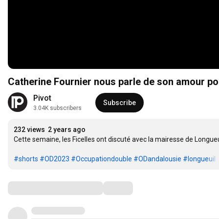
Catherine Fournier nous parle de son amour po
Pivot
Subscribe
3.04K subscribers
232 views
2 years ago
Cette semaine, les Ficelles ont discuté avec la mairesse de Longue
#shorts
#OD2023
#Occupationdouble
#ODandalousie
#longueuil
Comments