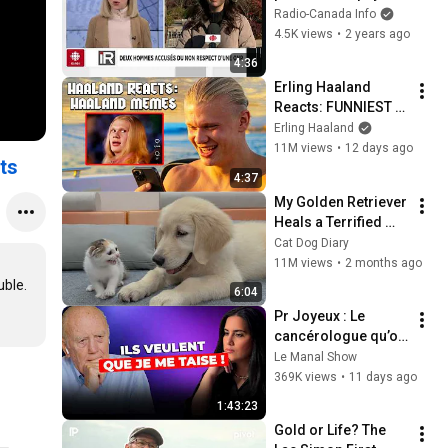
des accusations 
Radio-Canada Info
pour avoir 
4.5K views
•
2 years ago
contrevenu à une 
4:36
ONP
Erling Haaland 
Reacts: FUNNIEST 
Haaland Memes!
Erling Haaland
11M views
•
12 days ago
ts
4:37
My Golden Retriever 
Heals a Terrified 
Rescue Kitten in 
Cat Dog Diary
Just 3 Meetings!
11M views
•
2 months ago
le. 

6:04
Pr Joyeux : Le 
cancérologue qu’on 
veut faire TAIRE ! 
Le Manal Show
Cette mode 
369K views
•
11 days ago
augmente le risque 
1:43:23
de cancer ?
Gold or Life? The 