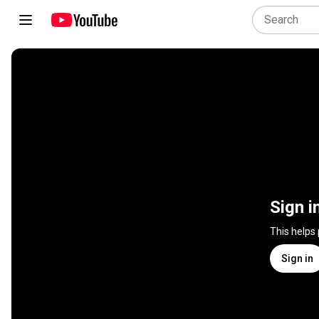
Sign i
This helps
Sign in