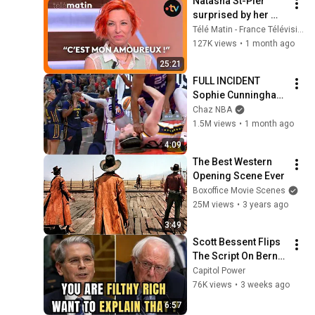
Natasha St-Pier 
surprised by her 
partner
Télé Matin - France Télévisions
127K views
•
1 month ago
25:21
FULL INCIDENT 
Sophie Cunningham 
pointing, Caitlin 
Chaz NBA
Clark throat punch 
1.5M views
•
1 month ago
by Alyssa Thomas
4:09
The Best Western 
Opening Scene Ever
Boxoffice Movie Scenes
25M views
•
3 years ago
3:49
Scott Bessent Flips 
The Script On Bernie 
Sanders With One 
Capitol Power
Biden Question
76K views
•
3 weeks ago
6:57