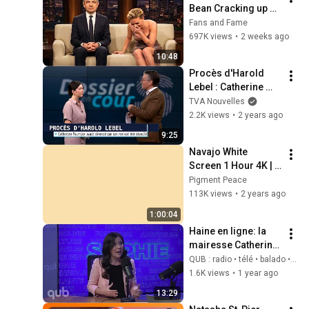
Bean Cracking up 
Celebrities
Fans and Fame
697K views
•
2 weeks ago
10:48
Procès d'Harold 
Lebel : Catherine 
Fournier avait 
TVA Nouvelles
dénoncé que son 
2.2K views
•
2 years ago
nom eut été dévoilé 
9:25
- entrevue
Navajo White 
Screen 1 Hour 4K | 
Background | 
Pigment Peace
Backdrop | 
113K views
•
2 years ago
Screensaver | Full 
1:00:04
HD | Phone, Monitor, 
Haine en ligne: la 
TV
mairesse Catherine 
Fournier lance un 
QUB : radio • télé • balado • vidéo
cri du coeur
1.6K views
•
1 year ago
13:29