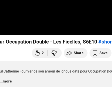
ur Occupation Double - Les Ficelles, S6E10
#shor
2
Share
Save
uil Catherine Fournier de son amour de longue date pour Occupation Doub
…
...more