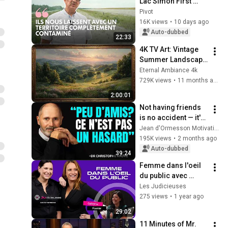
Lac Simon First 
Nation's fight 
Pivot
against the mining 
16K views
•
10 days ago
industry in Quebec
Auto-dubbed
22:33
4K TV Art: Vintage 
Summer Landscape 
with Gold Frame | 
Eternal Ambiance 4k
Relaxing 
729K views
•
11 months ago
Screensaver
2:00:01
Not having friends 
is no accident — it's 
a signal almost no 
Jean d'Ormesson Motivation
one understands | 
195K views
•
2 months ago
Andre
Auto-dubbed
39:24
Femme dans l'oeil 
du public avec 
Catherine Fournier
Les Judicieuses
275 views
•
1 year ago
29:02
11 Minutes of Mr. 