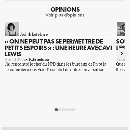
OPINIONS
Voir plus d'opinions
Judith Lefebvre
« ON NE PEUT PAS SE PERMETTRE DE
SOUS
PETITS ESPOIRS » : UNE HEURE AVEC AVI
LES 
›
LEWIS
DES 
5 août 2026
Chronique
4 août 
J’ai rencontré le chef du NPD dans les bureaux de Pivot la
Que rest
semaine dernière. Voici l’essentiel de notre conversation.
l’existe