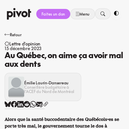
Aller
au
Faites un don
Menu
contenu
Bascule
Retour
Lettre d’opinion
15 décembre 2023
Au Québec, on aime ça avoir mal
aux dents
Émilie Laurin-Dansereau
Conseillère budgétaire à
l’ACEF du Nord de Montréal
Alors que la santé buccodentaire des Québécois·es se
porte très mal, le gouvernement tourne le dos à