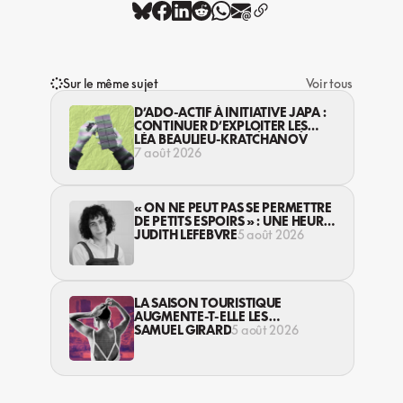
Sur le même sujet
Voir tous
D’ADO-ACTIF À INITIATIVE JAPA :
CONTINUER D’EXPLOITER LES
JEUNES… DANS LA LÉGALITÉ?
LÉA BEAULIEU-KRATCHANOV
7 août 2026
« ON NE PEUT PAS SE PERMETTRE
DE PETITS ESPOIRS » : UNE HEURE
AVEC AVI LEWIS
JUDITH LEFEBVRE
5 août 2026
LA SAISON TOURISTIQUE
AUGMENTE-T-ELLE LES
VIOLENCES CONTRE LES
SAMUEL GIRARD
5 août 2026
TRAVAILLEUSES DU SEXE?