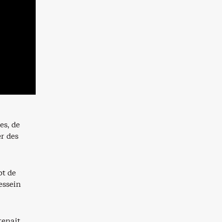
es, de
er des
ot de
essein
tenait