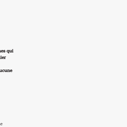
nes qui
ier
’aucune
de