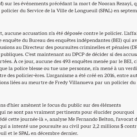
) sur les événements précédant la mort de Nooran Rezayi, 
 policier du Service de la Ville de Longueuil (SPAL) en septe
 aucune accusation n’a été déposée contre le policier. L’affa
une enquête du Bureau des enquêtes indépendantes (BEI) qui av
usions au Directeur des poursuites criminelles et pénales (D
 publiques. C’est maintenant au DPCP de décider si des accus
rtées. À ce jour, aucune des 493 enquêtes menée par le BEI, 
que la police blesse ou tue une personne, n’a mené à un verdi
tre des policier·ères. L’organisme a été créé en 2016, entre au
tions liées au meurtre de Fredy Villanueva par un policier d
ons d’hier amènent le focus du public sur des éléments
qui ne sont pas vraiment pertinents pour élucider pourquoi
dé cette journée-là », analyse Me Fernando Belton, l’avocat d
qui a intenté une poursuite au civil pour 2,2 millions $ contr
uil et le SPAL en décembre dernier.