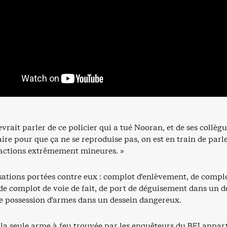
evrait parler de ce policier qui a tué Nooran, et de ses collègu
aire pour que ça ne se reproduise pas, on est en train de parl
fractions extrêmement mineures. »
sations portées contre eux : complot d’enlèvement, de compl
de complot de voie de fait, de port de déguisement dans un d
e possession d’armes dans un dessein dangereux.
la seule arme à feu trouvée par les enquêteurs du BEI appar