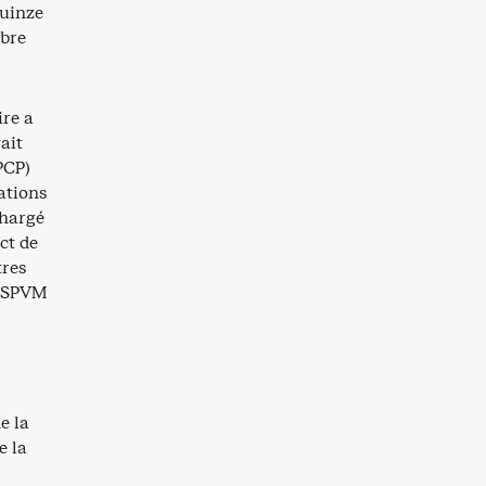
quinze
mbre
ire a
ait
PCP)
ations
chargé
ct de
tres
u SPVM
e la
e la