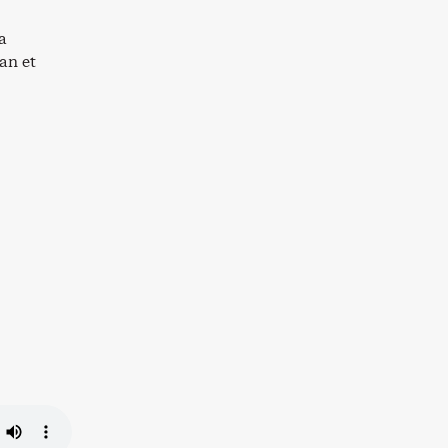
a
an et