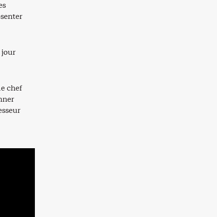
es
ésenter
 jour
le chef
onner
esseur