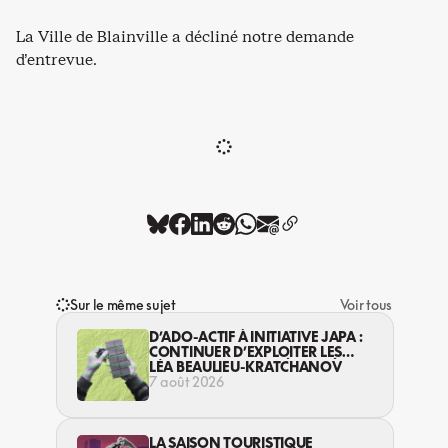
La Ville de Blainville a décliné notre demande
d’entrevue.
Sur le même sujet
Voir tous
D’ADO-ACTIF À INITIATIVE JAPA :
CONTINUER D’EXPLOITER LES
JEUNES… DANS LA LÉGALITÉ?
LÉA BEAULIEU-KRATCHANOV
7 août 2026
LA SAISON TOURISTIQUE