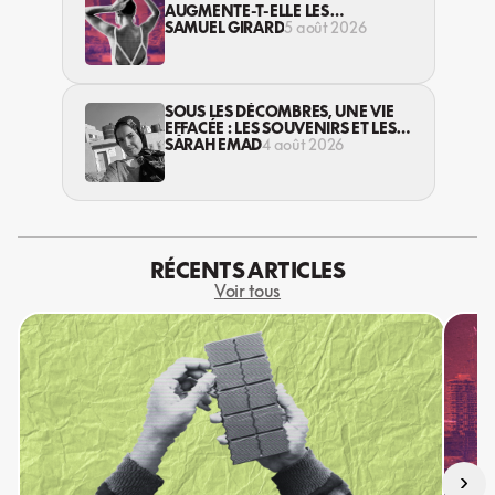
AUGMENTE-T-ELLE LES
VIOLENCES CONTRE LES
SAMUEL GIRARD
5 août 2026
TRAVAILLEUSES DU SEXE?
SOUS LES DÉCOMBRES, UNE VIE
EFFACÉE : LES SOUVENIRS ET LES
RÊVES PERDUS DES HABITANT·ES
SARAH EMAD
4 août 2026
DE GAZA
RÉCENTS ARTICLES
Voir tous
›