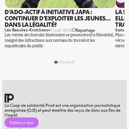
D’ADO-ACTIF À INITIATIVE JAPA :
LA S
CONTINUER D’EXPLOITER LES JEUNES…
ELLE
DANS LA LÉGALITÉ?
TRAV
Léa Beaulieu-Kratchanov
Samuel
7 août 2026
Reportage
Les ventes de chocolat itinérantes se poursuivent à Montréal,
Plus qu
malgré des infractions aux normes du travail et les
vécues p
inquiétudes du public.
derrière
La Coop de solidarité Pivot est une organisation journalistique
enregistrée (OJE) et peut émettre des reçus de dons aux fins de
l’impôt.
Faites un don