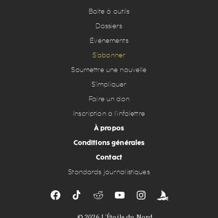
Boîte à outils
Dossiers
Événements
S’abonner
Soumettre une nouvelle
S’impliquer
Faire un don
Inscription à l’infolettre
À propos
Conditions générales
Contact
Standards journalistiques
© 2026
L'Étoile du Nord