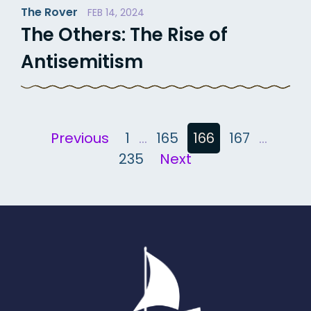
The Rover
FEB 14, 2024
The Others: The Rise of
Antisemitism
Posts
Previous
1
…
165
166
167
…
235
Next
pagination