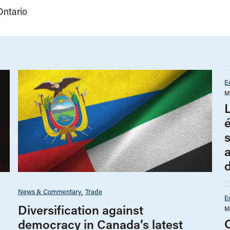
Ontario
E
M
a
d
News & Commentary
Trade
E
Diversification against
M
democracy in Canada’s latest