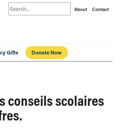
Search
About
Contact
cy Gifts
Donate Now
s conseils scolaires
fres.