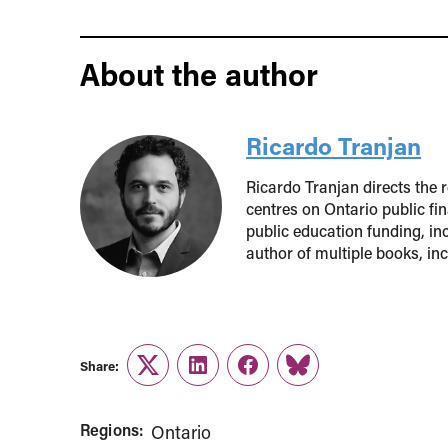
About the author
Ricardo Tranjan
Ricardo Tranjan directs the 
centres on Ontario public fin
public education funding, i
author of multiple books, in
Share:
Twitter
LinkedIn
Facebook
Link
Regions:
Ontario