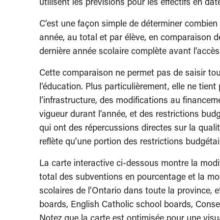
utilisent les prévisions pour les effectifs en da
C’est une façon simple de déterminer combien l
année, au total et par élève, en comparaison de 
dernière année scolaire complète avant l’accès
Cette comparaison ne permet pas de saisir tou
l’éducation. Plus particulièrement, elle ne ti
l’infrastructure, des modifications au financeme
vigueur durant l’année, et des restrictions bu
qui ont des répercussions directes sur la qual
reflète qu’une portion des restrictions budgéta
La carte interactive ci-dessous montre la modif
total des subventions en pourcentage et la mod
scolaires de l’Ontario dans toute la province, 
boards, English Catholic school boards, Conseil
Notez que la carte est optimisée pour une visu